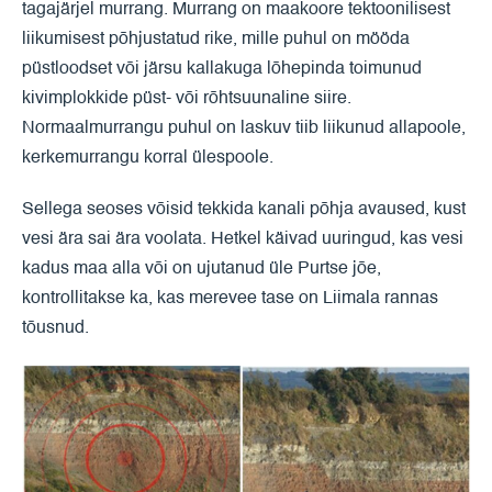
tagajärjel murrang. Murrang on maakoore tektoonilisest
liikumisest põhjustatud rike, mille puhul on mööda
püstloodset või järsu kallakuga lõhepinda toimunud
kivimplokkide püst- või rõhtsuunaline siire.
Normaalmurrangu puhul on laskuv tiib liikunud allapoole,
kerkemurrangu korral ülespoole.
Sellega seoses võisid tekkida kanali põhja avaused, kust
vesi ära sai ära voolata. Hetkel käivad uuringud, kas vesi
kadus maa alla või on ujutanud üle Purtse jõe,
kontrollitakse ka, kas merevee tase on Liimala rannas
tõusnud.