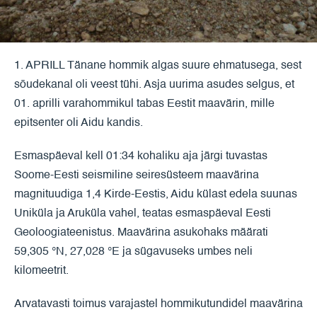
1. APRILL Tänane hommik algas suure ehmatusega, sest
sõudekanal oli veest tühi. Asja uurima asudes selgus, et
01. aprilli varahommikul tabas Eestit maavärin, mille
epitsenter oli Aidu kandis.
Esmaspäeval kell 01:34 kohaliku aja järgi tuvastas
Soome-Eesti seismiline seiresüsteem maavärina
magnituudiga 1,4 Kirde-Eestis, Aidu külast edela suunas
Uniküla ja Aruküla vahel, teatas esmaspäeval Eesti
Geoloogiateenistus. Maavärina asukohaks määrati
59,305 °N, 27,028 °E ja sügavuseks umbes neli
kilomeetrit.
Arvatavasti toimus varajastel hommikutundidel maavärina