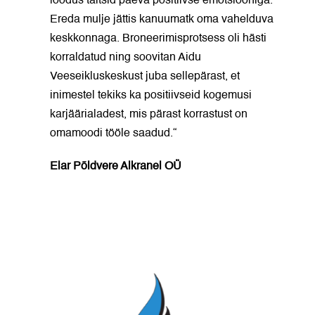
loodus täitsid päeva positiivse emotsiooniga.
Ereda mulje jättis kanuumatk oma vahelduva
keskkonnaga. Broneerimisprotsess oli hästi
korraldatud ning soovitan Aidu
Veeseikluskeskust juba sellepärast, et
inimestel tekiks ka positiivseid kogemusi
karjäärialadest, mis pärast korrastust on
omamoodi tööle saadud.“
Elar Põldvere Alkranel OÜ