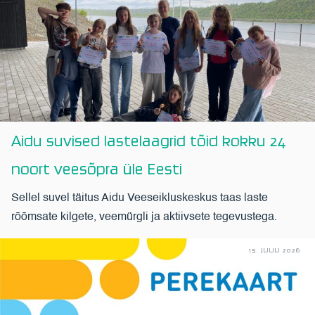
Aidu suvised lastelaagrid tõid kokku 24
noort veesõpra üle Eesti
Sellel suvel täitus Aidu Veeseikluskeskus taas laste
rõõmsate kilgete, veemürgli ja aktiivsete tegevustega.
15. JUULI 2026