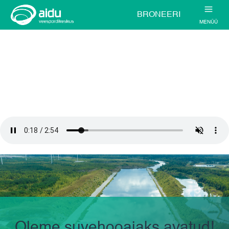
BRONEERI
MENÜÜ
Oleme suvehooajaks avatud!