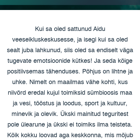
Kui sa oled sattunud Aidu
veeseikluskeskusesse, ja isegi kui sa oled
sealt juba lahkunud, siis oled sa endiselt väga
tugevate emotsioonide kütkes! Ja seda kõige
positiivsemas tähenduses. Põhjus on lihtne ja
uhke. Nimelt on maailmas vähe kohti, kus
niivõrd eredal kujul toimiksid sümbioosis maa
ja vesi, tööstus ja loodus, sport ja kultuur,
minevik ja olevik. Ükski mainitud teguritest
pole ülearune ja ükski ei toimiks ilma teisteta.
Kõik kokku loovad aga keskkonna, mis mõjub