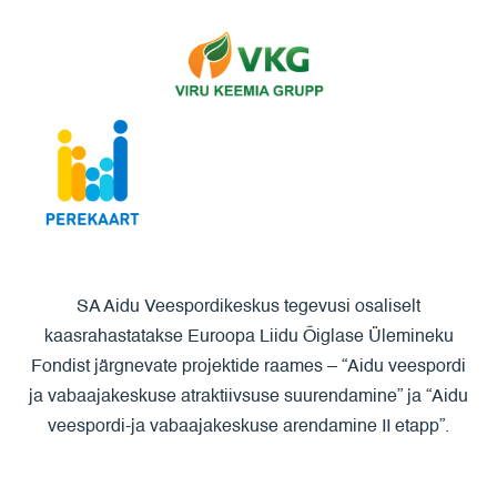
SA Aidu Veespordikeskus tegevusi osaliselt
kaasrahastatakse Euroopa Liidu Õiglase Ülemineku
Fondist järgnevate projektide raames – “Aidu veespordi
ja vabaajakeskuse atraktiivsuse suurendamine” ja “Aidu
veespordi-ja vabaajakeskuse arendamine II etapp”.