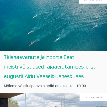
Täiskasvanute ja noorte Eesti
meistrivõistlused rajaaerutamises 1.–2.
augustil Aidu Veeseikluskeskuses
Mõlema võistluspäeva stardid antakse kell 10:00.
27. JUULI 2026