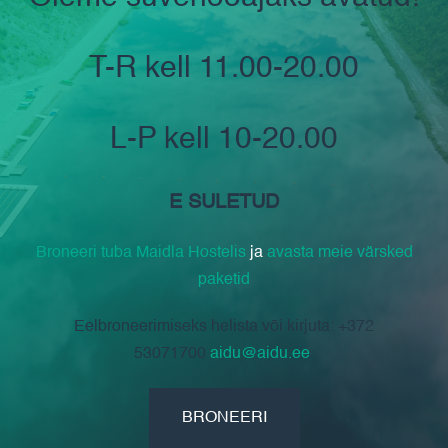
T-R kell 11.00-20.00
L-P kell 10-20.00
E SULETUD
Broneeri tuba Maidla Hostelis
ja
avasta meie värsked
paketid
Eelbroneerimiseks helista või kirjuta: +372
53071700
aidu@aidu.ee
BRONEERI